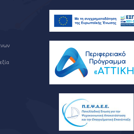
ένων
εξία