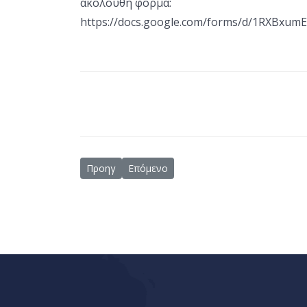
ακόλουθη φόρμα:
https://docs.google.com/forms/d/1RXBxu
Προηγούμενο άρθρο: Εκδήλωση Νομικής Πληροφό
Επόμενο άρθρο: Παράλληλη δράση των ΚΗ
Προηγ
Επόμενο