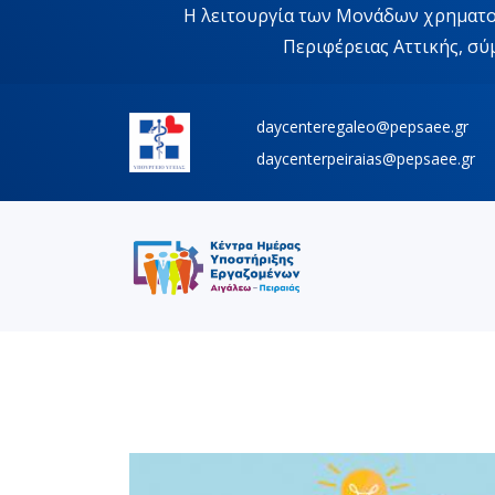
Η λειτουργία των Μονάδων χρηματοδ
Περιφέρειας Αττικής, σ
daycenteregaleo@pepsaee.gr
daycenterpeiraias@pepsaee.gr