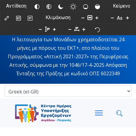
Αντίθεση
Κείμενο
Κλιμάκωση
Aa
Η λειτουργία των Μονάδων χρηματοδοτείται 24
μήνες με πόρους του ΕΚΤ+, στο πλαίσιο του
Προγράμματος «Αττική 2021-2027» της Περιφέρειας
Αττικής, σύμφωνα με την 1046/17-4-2025 Απόφαση
Ένταξης της Πράξης με κωδικό ΟΠΣ 6022349