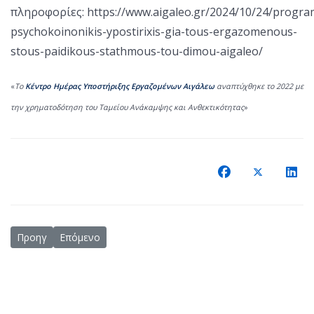
πληροφορίες:
https://www.aigaleo.gr/2024/10/24/progr
psychokoinonikis-ypostirixis-gia-tous-ergazomenous-
stous-paidikous-stathmous-tou-dimou-aigaleo/
«
Το
Κέντρο Ημέρας Υποστήριξης Εργαζομένων Αιγάλεω
αναπτύχθηκε το 2022 με
την χρηματοδότηση του Ταμείου Ανάκαμψης και Ανθεκτικότητας
»
Προηγούμενο άρθρο: Ένταξη της Πράξης «Λειτουργία τεσσάρων (
Επόμενο άρθρο: Με ιδιαίτερη επιτυχία στέφθηκε το 4ο
Προηγ
Επόμενο