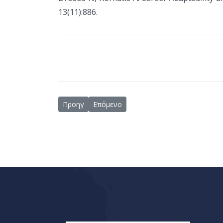
13(11):886.
Προηγούμενο άρθρο: Ανάκαμψη (Recovery) & Ψυχ
Επόμενο άρθρο: Μεγάλη επιτυχία της Η
Προηγ
Επόμενο