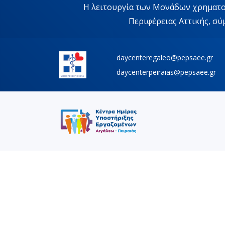
Η λειτουργία των Μονάδων χρηματοδ
Περιφέρειας Αττικής, σ
daycenteregaleo@pepsaee.gr
daycenterpeiraias@pepsaee.gr