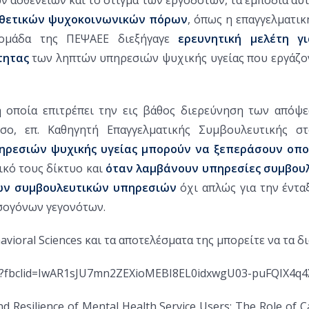
 θετικών ψυχοκοινωνικών πόρων
, όπως η επαγγελματικ
 ομάδα της ΠΕΨΑΕΕ διεξήγαγε
ερευνητική μελέτη γ
τητας
των ληπτών υπηρεσιών ψυχικής υγείας που εργάζο
η οποία επιτρέπει την εις βάθος διερεύνηση των από
όσο, επ. Καθηγητή Επαγγελματικής Συμβουλευτικής σ
πηρεσιών ψυχικής υγείας μπορούν να ξεπεράσουν οπο
ικό τους δίκτυο και
όταν λαμβάνουν υπηρεσίες συμβουλ
ων συμβουλευτικών υπηρεσιών
όχι απλώς για την έντα
σογόνων γεγονότων.
avioral Sciences
και τα αποτελέσματα της μπορείτε να τα 
86?fbclid=IwAR1sJU7mn2ZEXioMEBI8EL0idxwgU03-puFQIX4q
and Resilience of Mental Health Service Users: The Role of C