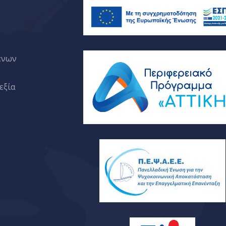
ένων
εξία