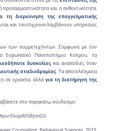
ή προσαρμοστικότητα και η ανθεκτικότητα.
ια τη διερεύνηση της επαγγελματικής
νται και ταυτόχρονα λαμβάνουν υπηρεσίες
ψεων των συμμετεχόντων. Σύμφωνα με τον
το Ευρωπαϊκό Πανεπιστήμιο Κύπρου, τα
ιεσδήποτε δυσκολίες
και αναποδιές όταν
ευτικής σταδιοδρομίας
. Τα αποτελέσματα
ξη σε εργασία, αλλά
για τη διατήρηση της
διαβάσετε στο παρακάτω σύνδεσμο:
4XpurS5opdV5l6JmiGU
areer Counseling. Behavioral Sciences. 2023;