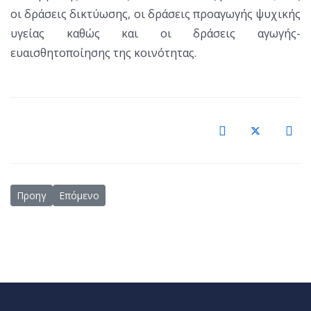
οι δράσεις δικτύωσης, οι δράσεις προαγωγής ψυχικής
υγείας καθώς και οι δράσεις αγωγής-
ευαισθητοποίησης της κοινότητας.
Προηγούμενο άρθρο: Επιμορφωτικό σεμινάριο με θέμα την ταυτ
Επόμενο άρθρο: Επιτυχής διεξαγωγή της θεατρικής πα
Προηγ
Επόμενο