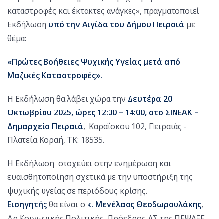
καταστροφές και έκτακτες ανάγκες», πραγματοποιεί
Εκδήλωση
υπό την Αιγίδα του Δήμου Πειραιά
με
θέμα:
«Πρώτες Βοήθειες Ψυχικής Υγείας μετά από
Μαζικές Καταστροφές».
Η Εκδήλωση θα λάβει χώρα την
Δευτέρα 20
Οκτωβρίου 2025, ώρες 12:00 – 14:00, στο ΣΙΝΕΑΚ –
Δημαρχείο Πειραιά
, Καραΐσκου 102, Πειραιάς -
Πλατεία Κοραή, ΤΚ: 18535.
Η Εκδήλωση στοχεύει στην ενημέρωση και
ευαισθητοποίηση σχετικά με την υποστήριξη της
ψυχικής υγείας σε περιόδους κρίσης.
Εισηγητής
θα είναι ο
κ. Μενέλαος Θεοδωρουλάκης
,
Δρ Κοινωνικής Πολιτικής, Πρόεδρος ΔΣ της ΠΕΨΑΕΕ