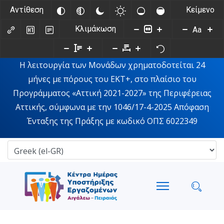
Αντίθεση
Κείμενο
Κλιμάκωση
Aa
Η λειτουργία των Μονάδων χρηματοδοτείται 24
μήνες με πόρους του ΕΚΤ+, στο πλαίσιο του
Προγράμματος «Αττική 2021-2027» της Περιφέρειας
Αττικής, σύμφωνα με την 1046/17-4-2025 Απόφαση
Ένταξης της Πράξης με κωδικό ΟΠΣ 6022349