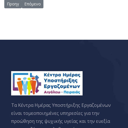
Προηγούμενο άρθρο: Συμμετοχή του ΚΗΥΕ Αιγάλεω σε ημερίδα με
Επόμενο άρθρο: Το ΚΗΥΕ Αιγάλεω φιλοξενήθηκε από τη
Προηγ
Επόμενο
Tα Κέντρα Ημέρας Υποστήριξης Εργαζομένων
είναι τομεοποιημένες υπηρεσίες για την
προώθηση της ψυχικής υγείας και την ευεξία